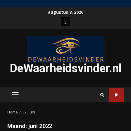
Ga
augustus 8, 2026
naar
Home
de
inhoud
DeWaarheidsvinder.nl
PRIMAIR
MENU
Home
J
juni
Maand:
juni 2022