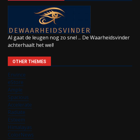
Al gaat de leugen nog zo snel ... De Waarheidsvinder
achterhaalt het wel!
OTHER THEMES
Envince
eStore
Ample
Spacious
Accelerate
Radiate
Esteem
Himalayas
ColorNews