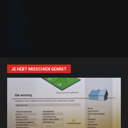
Ample
Spacious
Accelerate
Radiate
Esteem
Himalayas
ColorNews
JE HEBT MISSCHIEN GEMIST