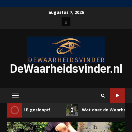
Ga
augustus 7, 2026
naar
Home
de
inhoud
DeWaarheidsvinder.nl
PRIMAIR
MENU
2
elabel B gesloopt!
Wat doet de Waarheidsvind