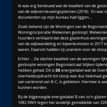
Ik was erg benieuwd wat de kwaliteit van de geslo
van de wijkvernieuwingsplannen (2016) . En was op
documenten op mijn bureau had liggen….
Zoals bekend zijn de Woningen van de Begoniast
Woningcorporatie Welwonen gesloopt. Welwonen 
huurders verklaard dat deze glazenhuis woninge
van de wijkwandeling en bijeenkomsten in 2017 is
waren. Daarom hadden zij unaniem voor de sloop
Echter … De slechte kwaliteit van de woningen lij
gesloopte woningen Begoniastraat blijken tijden
hebben gehad. Dit is
DE
energielabel wat de Over
overheidsopdracht tot sloop was dus helemaal ge
van variërend van B-C, is gebleken. Hiermee is 
kunnen worden.
Bij de bijgevoegde energielabel B van zo’n glaze
1082 KWH tegen het landelijk gemiddelde van 3200 