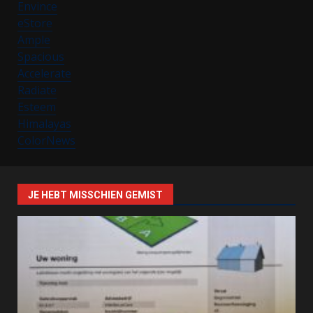
Envince
eStore
Ample
Spacious
Accelerate
Radiate
Esteem
Himalayas
ColorNews
JE HEBT MISSCHIEN GEMIST