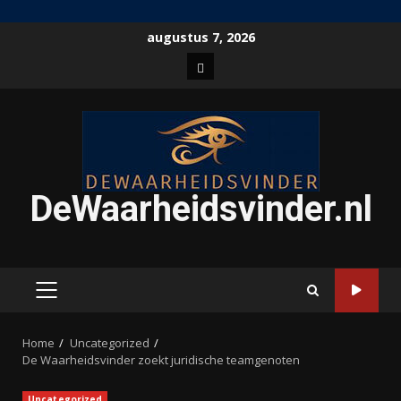
Ga
augustus 7, 2026
naar
Home
de
inhoud
DeWaarheidsvinder.nl
PRIMAIR
MENU
Home
Uncategorized
De Waarheidsvinder zoekt juridische teamgenoten
Uncategorized